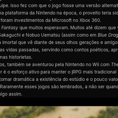
ipe. Isso fez com que o jogo fosse uma versão alterna
a plataforma da Nintendo na época, o proveito teria s
 foram investimentos da Microsoft no Xbox 360.
l Fantasy
que muitos esperavam. Muitos até dizem que
bu Sakaguchi e Nobuo Uematsu (assim como em
Blue Dra
a imortal que vê diante de seus olhos gerações e amigo
ssas vidas passadas, servindo como contos poéticos, a
as historietas.
ios, também se aventurou pela Nintendo no Wii com
The
 é o esforço ativo para manter o jRPG mais tradicional 
tornar dramática a existência do estúdio e o pouco va
 Raramente esses jogos são lembrados, a não ser quan
lgo assim.