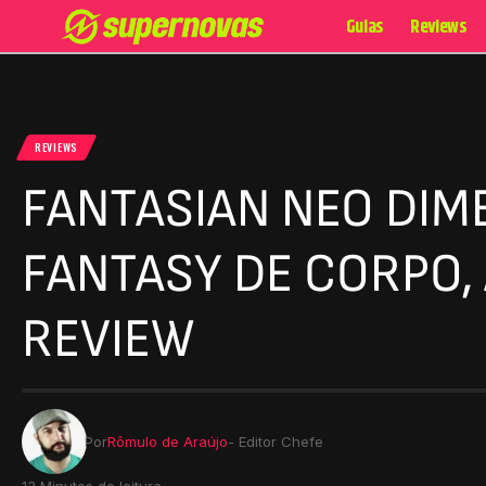
Guias
Reviews
REVIEWS
FANTASIAN NEO DIME
FANTASY DE CORPO, A
REVIEW
Por
Rômulo de Araújo
- Editor Chefe
13 Minutos de leitura