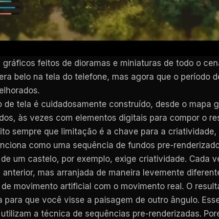
ráficos feitos de dioramas e miniaturas de todo o cen
á era belo na tela do telefone, mas agora que o período
elhorados.
de tela é cuidadosamente construído, desde o mapa ge
os, às vezes com elementos digitais para compor o resu
dito sempre que limitação é a chave para a criatividade
unciona como uma sequência de fundos pre-renderizad
 de um castelo, por exemplo, exige criatividade. Cada 
nterior, mas arranjada de maneira levemente diferente.
 de movimento artificial com o movimento real. O result
 para que você visse a paisagem de outro ângulo. Ess
 utilizam a técnica de sequências pre-renderizadas. P