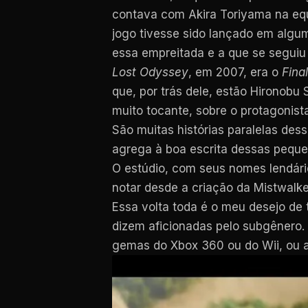
contava com Akira Toriyama na equ
jogo tivesse sido lançado em algum
essa empreitada e a que se seguiu
Lost Odyssey
, em 2007, era o
Fina
que, por trás dele, estão Hirono
muito tocante, sobre o protagonist
São muitas histórias paralelas de
agrega à boa escrita dessas pequen
O estúdio, com seus nomes lendár
notar desde a criação da Mistwalker
Essa volta toda é o meu desejo de 
dizem aficionadas pelo subgênero.
gemas do Xbox 360 ou do Wii, ou a