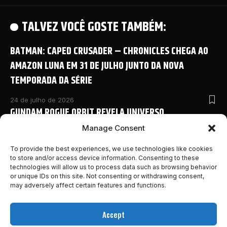
TALVEZ VOCÊ GOSTE TAMBÉM:
BATMAN: CAPED CRUSADER – CHRONICLES CHEGA AO
AMAZON LUNA EM 31 DE JULHO JUNTO DA NOVA
TEMPORADA DA SÉRIE
24 de julho de 2026
GUNDAM ROGUE ORBIT REVELA UNIVERSO
COMPARTILHADO COM NOVO ANIME E DETALHES
Manage Consent
INÉDITOS NA SAN DIEGO COMIC-CON 2026
To provide the best experiences, we use technologies like cookies
to store and/or access device information. Consenting to these
24 de julho de 2026
technologies will allow us to process data such as browsing behavior
MONSTER HUNTER OUTLANDERS ABRE PRÉ-REGISTRO E
or unique IDs on this site. Not consenting or withdrawing consent,
REVELA NOVOS DETALHES DA AVENTURA MOBILE DA
may adversely affect certain features and functions.
FRANQUIA
Accept
24 de julho de 2026