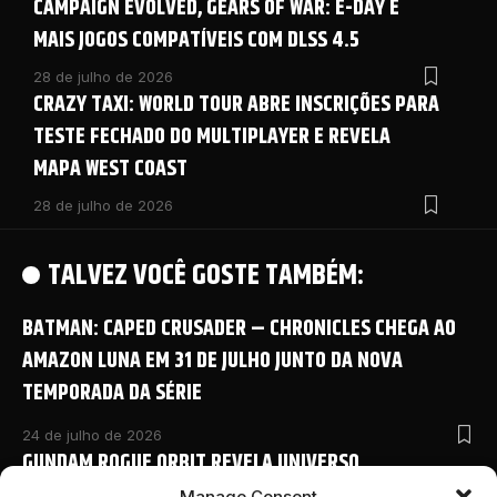
CAMPAIGN EVOLVED, GEARS OF WAR: E-DAY E
MAIS JOGOS COMPATÍVEIS COM DLSS 4.5
28 de julho de 2026
CRAZY TAXI: WORLD TOUR ABRE INSCRIÇÕES PARA
TESTE FECHADO DO MULTIPLAYER E REVELA
MAPA WEST COAST
28 de julho de 2026
TALVEZ VOCÊ GOSTE TAMBÉM:
BATMAN: CAPED CRUSADER – CHRONICLES CHEGA AO
AMAZON LUNA EM 31 DE JULHO JUNTO DA NOVA
TEMPORADA DA SÉRIE
24 de julho de 2026
GUNDAM ROGUE ORBIT REVELA UNIVERSO
COMPARTILHADO COM NOVO ANIME E DETALHES
Manage Consent