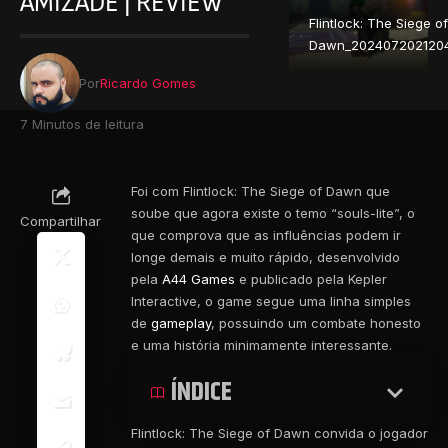
AMIZADE | REVIEW
Flintlock: The Siege of
Dawn_202407202120
Por
Ricardo Gomes
7 Minutos de leitura
Foi com Flintlock: The Siege of Dawn que
soube que agora existe o temo “souls-lite”, o
Compartilhar
que comprova que as influências podem ir
longe demais e muito rápido, desenvolvido
pela
A44 Games
e publicado pela Kepler
Interactive, o game segue uma linha simples
de
gameplay
, possuindo um combate honesto
e uma história minimamente interessante.
ÍNDICE
Flintlock: The Siege of Dawn convida o jogador