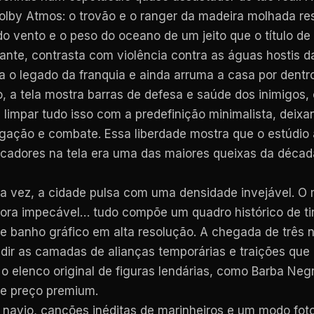
Dolby Atmos: o trovão e o ranger da madeira molhada r
do vento e o peso do oceano de um jeito que o título d
ante, contrasta com violência contra as águas hostis da
 o legado da franquia e ainda arruma a casa por dentr
, a tela mostra barras de defesa e saúde dos inimigos
limpar tudo isso com a predefinição minimalista, deixan
egação e combate. Essa liberdade mostra que o estúdio 
rcadores na tela era uma das maiores queixas da década
a vez, a cidade pulsa com uma densidade invejável. O 
onora impecável… tudo compõe um quadro histórico de t
e banho gráfico em alta resolução. A chegada de três 
r as camadas de alianças temporárias e traições que d
xe o elenco original de figuras lendárias, como Barba 
 de preço premium.
avio, canções inéditas de marinheiros e um modo fotog