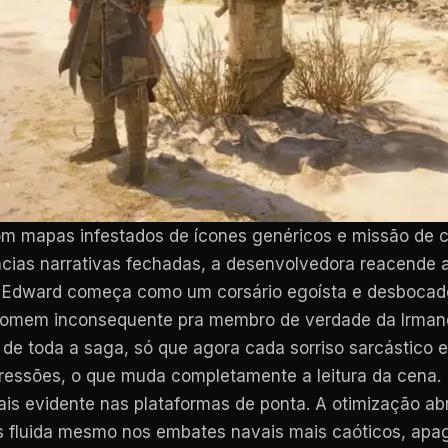
m mapas infestados de ícones genéricos e missão de co
uências narrativas fechadas, a desenvolvedora reacend
. Edward começa como um corsário egoísta e desbocado
e homem inconsequente pra membro de verdade da Irma
e toda a saga, só que agora cada sorriso sarcástico 
pressões, o que muda completamente a leitura da cena.
is evidente nas plataformas de ponta. A otimização ab
os fluida mesmo nos embates navais mais caóticos, a