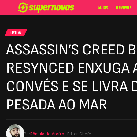
Guias
Reviews
REVIEWS
ASSASSIN’S CREED 
RESYNCED ENXUGA 
CONVÉS E SE LIVRA 
PESADA AO MAR
Por
Rômulo de Araújo
- Editor Chefe