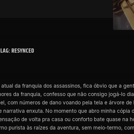
FLAG: RESYNCED
 atual da franquia dos assassinos, fica óbvio que a ge
res da franquia, confesso que não consigo jogá-lo di
el, com números de dano voando pela tela e árvore de 
e narrativa enxuta. No momento que abro minha cópia 
sensação de volta pra casa ou conforto bate quase na h
orno purista às raízes da aventura, sem meio-termo, 