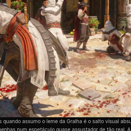
os quando assumo o leme da Gralha é o salto visual absu
ibenhas num espetáculo quase assustador de tão real.