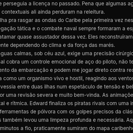
 perseguia a licença no passado. Pena que algumas a
ontextuais ali ainda perduram na releitura.
 pra rasgar as ondas do Caribe pela primeira vez ness
egação tática e o combate naval sempre formaram a esp
tamar quase assustador dessa vez. Eles reconstruíram 
nte dependendo do clima e da força das marés.
guas calmas, sob céu azul, exige uma precisão cirúrgi
l cobra um controle emocional de aço do piloto, não 
ento da embarcação e podem me jogar direto contra rec
a como um organismo vivo e hostil, reagindo aos vent
ravessia entre duas ilhas num espetáculo de tensão e b
or uma revisão severa e muito bem-vinda. As animaçõe
al e rítmica. Edward finaliza os piratas rivais com uma
rramentas de pólvora com os golpes precisos da clás
s também levou uma limpeza profunda e necessária. Aq
r minutos a fio, praticamente sumiram do mapa caribenh