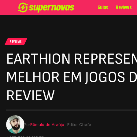
Guias
Reviews
REVIEWS
EARTHION REPRESEN
MELHOR EM JOGOS D
REVIEW
Por
Rômulo de Araújo
- Editor Chefe
7 Minutos de leitura