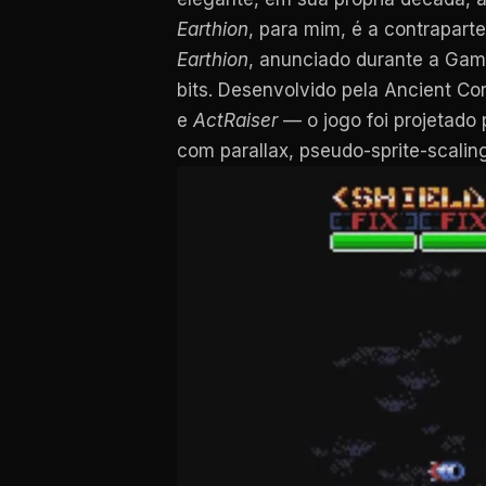
Earthion
, para mim, é a contrapart
Earthion
, anunciado durante a Ga
bits. Desenvolvido pela Ancient C
e
ActRaiser
— o jogo foi projetado
com parallax, pseudo-sprite-scalin