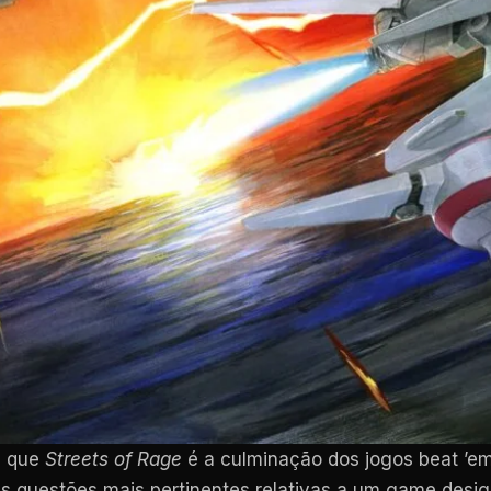
e que
Streets of Rage
é a culminação dos jogos beat ’em
s questões mais pertinentes relativas a um game desig