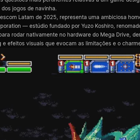
e dos jogos de navinha.
mescom Latam de 2025, representa uma ambiciosa home
orporation — estúdio fundado por Yuzo Koshiro, renoma
 para rodar nativamente no hardware do Mega Drive, d
g e efeitos visuais que evocam as limitações e o charm