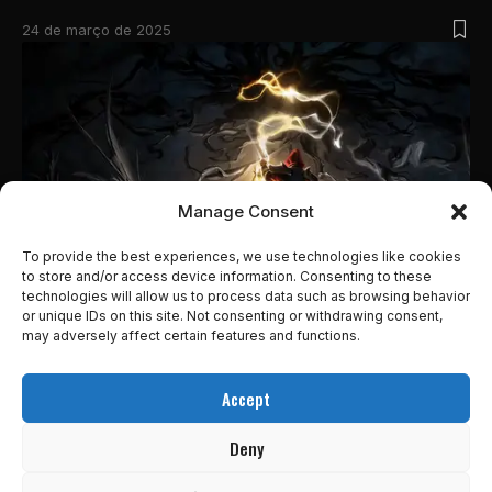
24 de março de 2025
Manage Consent
To provide the best experiences, we use technologies like cookies
to store and/or access device information. Consenting to these
technologies will allow us to process data such as browsing behavior
PREVIEWS
or unique IDs on this site. Not consenting or withdrawing consent,
MANDRAGORA: WHISPERS OF THE WITCH TREE |
may adversely affect certain features and functions.
PREVIEW
Accept
7 de março de 2025
PREVIEW: THE ROGUE PRINCE OF PERSIA(ACESSO
Deny
ANTECIPADO)