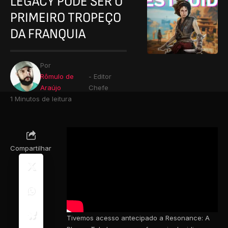
LEGACY PODE SER O
PRIMEIRO TROPEÇO
DA FRANQUIA
Por
Rômulo de
- Editor
Araújo
Chefe
1 Minutos de leitura
Compartilhar
Tivemos acesso antecipado a Resonance: A