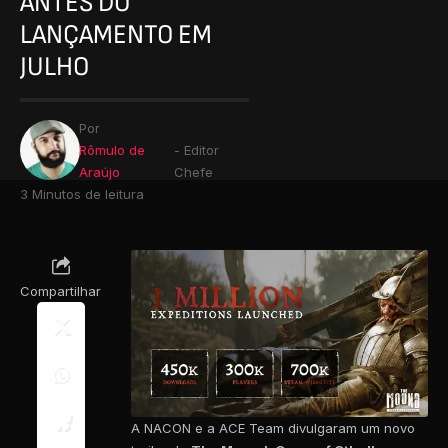
ANTES DO
LANÇAMENTO EM
JULHO
Por
Rômulo de
- Editor
Araújo
Chefe
3 Minutos de leitura
Compartilhar
A NACON e a ACE Team divulgaram um novo