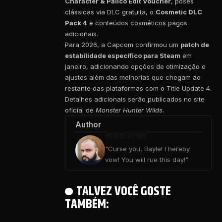
Character & Palico Edit Voucher
, poses
clássicas via DLC gratuita, o
Cosmetic DLC
Pack 4
e conteúdos cosméticos pagos
adicionais.
Para 2026, a Capcom confirmou um
patch de
estabilidade específico para Steam
em
janeiro, adicionando opções de otimização e
ajustes além das melhorias que chegam ao
restante das plataformas com o Title Update 4.
Detalhes adicionais serão publicados no site
oficial de
Monster Hunter Wilds
.
Author
Ricardo Gomes
"Curse you, Bayle! I hereby
vow! You will rue this day!"
TALVEZ VOCÊ GOSTE
TAMBÉM: