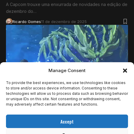
A Capcom trouxe uma enxurrada de novidades na edição de
dezembro do…
Ricardo Gomes
11 de dezembro de 2025
Manage Consent
To provide the best experiences, we use technologies like cookies
to store and/or access device information. Consenting to these
technologies will allow us to process data such as browsing behavior
NOTÍCIAS
or unique IDs on this site. Not consenting or withdrawing consent,
MONSTER HUNTER STORIES 3: TWISTED
may adversely affect certain features and functions.
REFLECTION CHEGA EM 2026 PARA SWITCH 2,
Accept
PS5, XBOX SERIES E PC