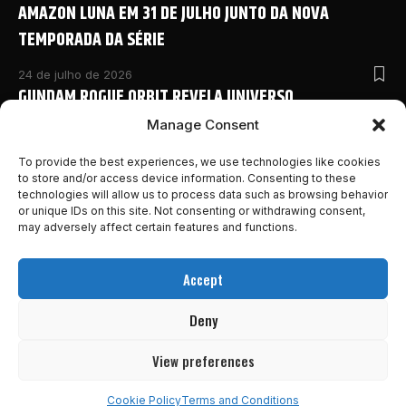
AMAZON LUNA EM 31 DE JULHO JUNTO DA NOVA
TEMPORADA DA SÉRIE
24 de julho de 2026
GUNDAM ROGUE ORBIT REVELA UNIVERSO
COMPARTILHADO COM NOVO ANIME E DETALHES
Manage Consent
INÉDITOS NA SAN DIEGO COMIC-CON 2026
To provide the best experiences, we use technologies like cookies
to store and/or access device information. Consenting to these
24 de julho de 2026
technologies will allow us to process data such as browsing behavior
MONSTER HUNTER OUTLANDERS ABRE PRÉ-REGISTRO E
or unique IDs on this site. Not consenting or withdrawing consent,
REVELA NOVOS DETALHES DA AVENTURA MOBILE DA
may adversely affect certain features and functions.
FRANQUIA
Accept
24 de julho de 2026
MARVEL’S WOLVERINE GANHA NOVO E INSANO TRAILER
Deny
DESTACANDO A HISTÓRIA DO GAME!
View preferences
23 de julho de 2026
Cookie Policy
Terms and Conditions