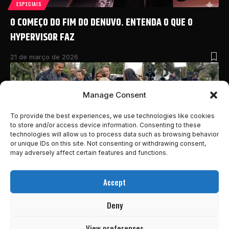
ESPECIAIS
O COMEÇO DO FIM DO DENUVO. ENTENDA O QUE O
HYPERVISOR FAZ
21 de março de 2026
Manage Consent
To provide the best experiences, we use technologies like cookies
to store and/or access device information. Consenting to these
technologies will allow us to process data such as browsing behavior
or unique IDs on this site. Not consenting or withdrawing consent,
may adversely affect certain features and functions.
Accept
ESPECIAIS
XBOX ONE FOI HACKEADO APÓS 13 ANOS — E ISSO
Deny
IMPORTA MAIS DO QUE O DESBLOQUEIO
View preferences