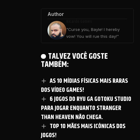
Author
Ricardo Gomes
"Curse you, Bayle! I hereby
vow! You will rue this day!"
TALVEZ VOCÊ GOSTE
TAMBÉM:
AS 10 MÍDIAS FÍSICAS MAIS RARAS
DOS VÍDEO GAMES!
6 JOGOS DO RYU GA GOTOKU STUDIO
PARA JOGAR ENQUANTO STRANGER
THAN HEAVEN NÃO CHEGA.
TOP 10 MÃES MAIS ICÔNICAS DOS
JOGOS!