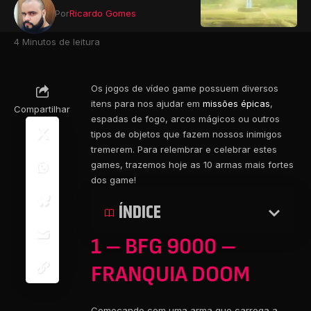
Por
Ricardo Gomes
4 Minutos de leitura
Os jogos de vídeo game possuem diversos
itens para nos ajudar em
missões épicas
,
Compartilhar
espadas de fogo, arcos mágicos ou outros
tipos de objetos que fazem nossos inimigos
tremerem. Para relembrar e celebrar estes
games, trazemos hoje as 10 armas mais fortes
dos game!
ÍNDICE
1 – BFG 9000 –
FRANQUIA DOOM
Começando com uma arma que carrega a