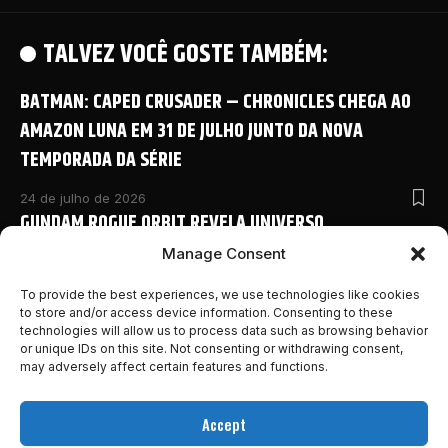
TALVEZ VOCÊ GOSTE TAMBÉM:
BATMAN: CAPED CRUSADER – CHRONICLES CHEGA AO
AMAZON LUNA EM 31 DE JULHO JUNTO DA NOVA
TEMPORADA DA SÉRIE
24 de julho de 2026
GUNDAM ROGUE ORBIT REVELA UNIVERSO
COMPARTILHADO COM NOVO ANIME E DETALHES
Manage Consent
INÉDITOS NA SAN DIEGO COMIC-CON 2026
To provide the best experiences, we use technologies like cookies
to store and/or access device information. Consenting to these
24 de julho de 2026
technologies will allow us to process data such as browsing behavior
MONSTER HUNTER OUTLANDERS ABRE PRÉ-REGISTRO E
or unique IDs on this site. Not consenting or withdrawing consent,
REVELA NOVOS DETALHES DA AVENTURA MOBILE DA
may adversely affect certain features and functions.
FRANQUIA
Accept
24 de julho de 2026