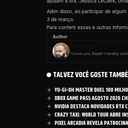
ajudam a sra. Jessica LeClerk, uma
Além disso, ao participar de algu
3 de março.
Para conferir essas e outras infor
Author
Ricardo Gomes
"Curse you, Bayle! I hereby vow! 
TALVEZ VOCÊ GOSTE TAMBÉ
YU-GI-OH MASTER DUEL 100 MILH
XBOX GAME PASS AGOSTO 2026 CHE
NVIDIA DESTACA NOVIDADES RTX C
CRAZY TAXI: WORLD TOUR ABRE I
PIXEL ARCADIA REVELA PATROCIN