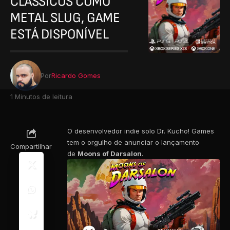
CLÁSSICOS COMO
METAL SLUG, GAME
ESTÁ DISPONÍVEL
Por
Ricardo Gomes
1 Minutos de leitura
O desenvolvedor indie solo Dr. Kucho! Games
tem o orgulho de anunciar o lançamento
Compartilhar
de
Moons of Darsalon
.