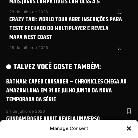
MAIS JOGOS COMPATÍVEIS COM DLSS 4.5
28 de julho de 2026
CRAZY TAXI: WORLD TOUR ABRE INSCRIÇÕES PARA
TESTE FECHADO DO MULTIPLAYER E REVELA
MAPA WEST COAST
28 de julho de 2026
TALVEZ VOCÊ GOSTE TAMBÉM:
BATMAN: CAPED CRUSADER – CHRONICLES CHEGA AO
AMAZON LUNA EM 31 DE JULHO JUNTO DA NOVA
TEMPORADA DA SÉRIE
24 de julho de 2026
GUNDAM ROGUE ORBIT REVELA UNIVERSO
COMPARTILHADO COM NOVO ANIME E DETALHES
Manage Consent
INÉDITOS NA SAN DIEGO COMIC-CON 2026