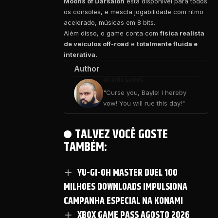
Moons of Darsalon
está disponível para todos
os consoles, e mescla jogabilidade com ritmo
acelerado, músicas em 8 bits.
Além disso, o game conta com
física realista
de veículos off-road
e
totalmente fluida e
interativa.
Author
Ricardo Gomes
"Curse you, Bayle! I hereby
vow! You will rue this day!"
TALVEZ VOCÊ GOSTE
TAMBÉM:
YU-GI-OH MASTER DUEL 100
MILHOES DOWNLOADS IMPULSIONA
CAMPANHA ESPECIAL NA KONAMI
XBOX GAME PASS AGOSTO 2026