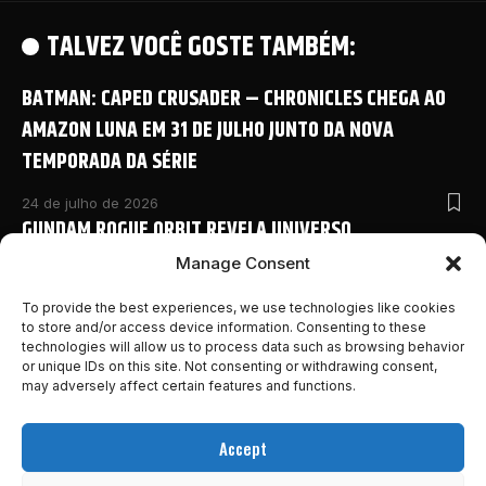
TALVEZ VOCÊ GOSTE TAMBÉM:
BATMAN: CAPED CRUSADER – CHRONICLES CHEGA AO
AMAZON LUNA EM 31 DE JULHO JUNTO DA NOVA
TEMPORADA DA SÉRIE
24 de julho de 2026
GUNDAM ROGUE ORBIT REVELA UNIVERSO
COMPARTILHADO COM NOVO ANIME E DETALHES
Manage Consent
INÉDITOS NA SAN DIEGO COMIC-CON 2026
To provide the best experiences, we use technologies like cookies
to store and/or access device information. Consenting to these
24 de julho de 2026
technologies will allow us to process data such as browsing behavior
MONSTER HUNTER OUTLANDERS ABRE PRÉ-REGISTRO E
or unique IDs on this site. Not consenting or withdrawing consent,
REVELA NOVOS DETALHES DA AVENTURA MOBILE DA
may adversely affect certain features and functions.
FRANQUIA
Accept
24 de julho de 2026