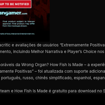
ritic e avaliações de usuários “Extremamente Positiv
ento, incluindo Melhor Narrativa e Player’s Choice no
áveis da Wrong Organ? How Fish Is Made – a experiênci
ente Positivas” – foi atualizada com suporte adicional 
, português, russo, chinês simplificado, espanhol, espan
team e How Fish Is Made é gratuito para download no 