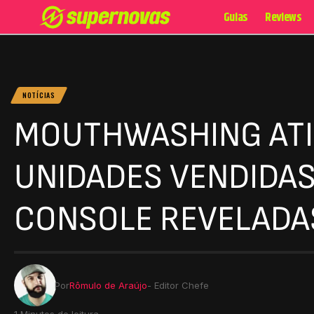
Guias
Reviews
NOTÍCIAS
MOUTHWASHING ATI
UNIDADES VENDIDAS
CONSOLE REVELADA
Por
Rômulo de Araújo
- Editor Chefe
1 Minutos de leitura