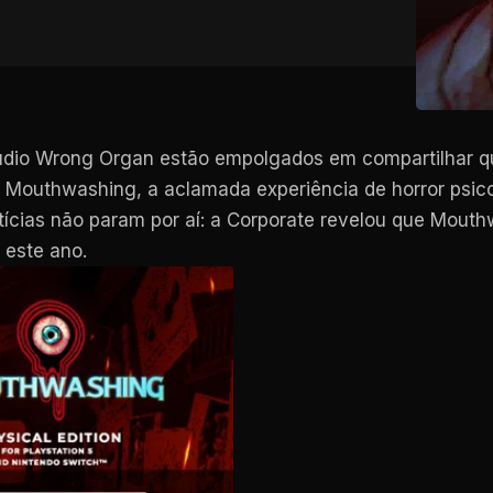
túdio Wrong Organ estão empolgados em compartilhar q
m Mouthwashing, a aclamada experiência de horror psi
cias não param por aí: a Corporate revelou que Mouthw
 este ano.