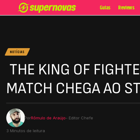
Guias
Reviews
NOTÍCIAS
THE KING OF FIGHTE
MATCH CHEGA AO S
Por
Rômulo de Araújo
- Editor Chefe
3 Minutos de leitura