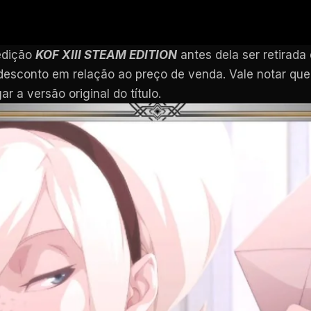
edição
KOF XIII STEAM EDITION
antes dela ser retirada
desconto em relação ao preço de venda. Vale notar qu
r a versão original do título.