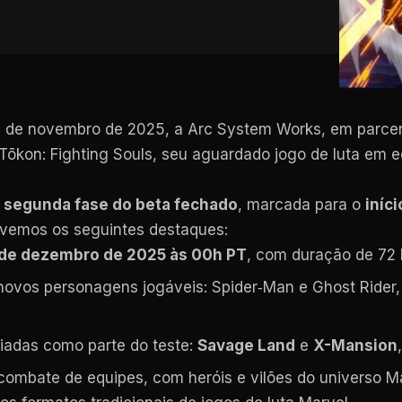
11 de novembro de 2025, a Arc System Works, em parce
ōkon: Fighting Souls, seu aguardado jogo de luta em 
a
segunda fase do beta fechado
, marcada para o
iníc
ivemos os seguintes destaques:
 de dezembro de 2025 às 00h PT
, com duração de 72 
s novos personagens jogáveis: Spider‑Man e Ghost Ride
iadas como parte do teste:
Savage Land
e
X-Mansion
combate de equipes, com heróis e vilões do universo M