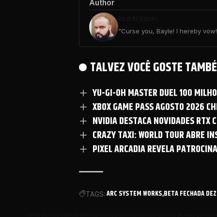
Author
Ricardo Gomes
"Curse you, Bayle! I hereby vow! 
TALVEZ VOCÊ GOSTE TAMBÉ
YU-GI-OH MASTER DUEL 100 MILH
XBOX GAME PASS AGOSTO 2026 CHE
NVIDIA DESTACA NOVIDADES RTX C
CRAZY TAXI: WORLD TOUR ABRE I
PIXEL ARCADIA REVELA PATROCIN
ARC SYSTEM WORKS
BETA FECHADA DE
TAGS: