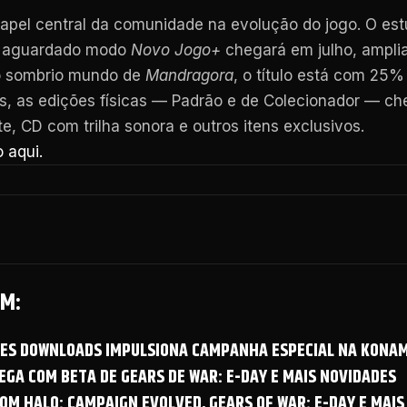
apel central da comunidade na evolução do jogo. O es
o aguardado modo
Novo Jogo+
chegará em julho, amplia
o sombrio mundo de
Mandragora
, o título está com 25
is, as edições físicas — Padrão e de Colecionador — c
te, CD com trilha sonora e outros itens exclusivos.
o aqui.
M:
OES DOWNLOADS IMPULSIONA CAMPANHA ESPECIAL NA KONAM
GA COM BETA DE GEARS DE WAR: E-DAY E MAIS NOVIDADES
OM HALO: CAMPAIGN EVOLVED, GEARS OF WAR: E-DAY E MAIS