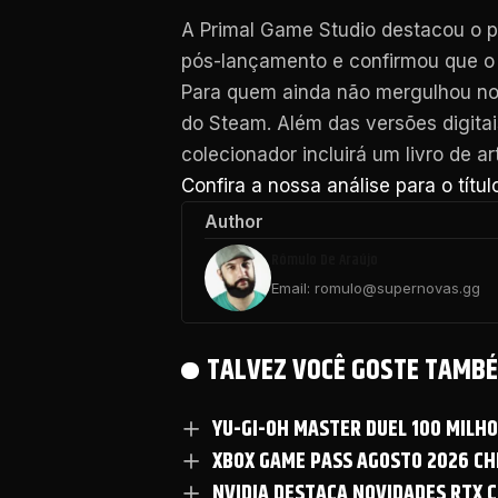
A Primal Game Studio destacou o p
pós-lançamento e confirmou que 
Para quem ainda não mergulhou n
do Steam. Além das versões digita
colecionador incluirá um livro de ar
Confira a nossa análise para o títul
Author
Rômulo De Araújo
Email: romulo@supernovas.gg
TALVEZ VOCÊ GOSTE TAMBÉ
YU-GI-OH MASTER DUEL 100 MILH
XBOX GAME PASS AGOSTO 2026 CHE
NVIDIA DESTACA NOVIDADES RTX C