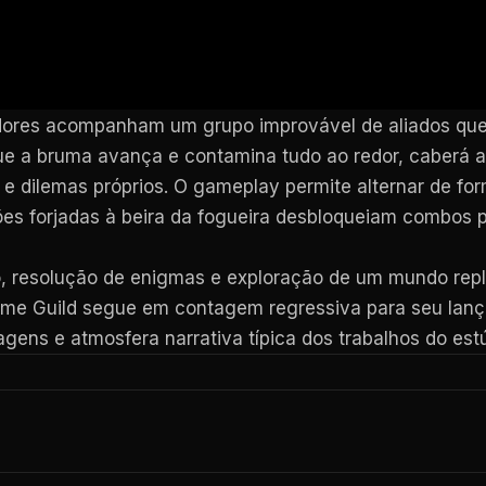
adores acompanham um grupo improvável de aliados q
e a bruma avança e contamina tudo ao redor, caberá ao
 e dilemas próprios. O gameplay permite alternar de fo
ões forjadas à beira da fogueira desbloqueiam combos
, resolução de enigmas e exploração de um mundo reple
me Guild segue em contagem regressiva para seu lan
gens e atmosfera narrativa típica dos trabalhos do estú