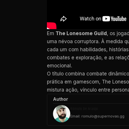
Em
The Lonesome Guild
, os jog
uma névoa corruptora. À medida qu
cada um com habilidades, histórias
combates e exploração, e as relaç
emocional.
O título combina combate dinâmico
prática em gamescom, The Loneso
mistura ação, vínculo entre persona
Author
Rômulo De Araújo
Email: romulo@supernovas.gg