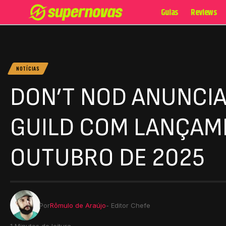
Guias
Reviews
NOTÍCIAS
DON’T NOD ANUNCI
GUILD COM LANÇAM
OUTUBRO DE 2025
Por
Rômulo de Araújo
- Editor Chefe
1 Minutos de leitura