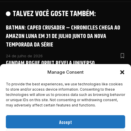
TALVEZ VOCÊ GOSTE TAMBÉM:
BATMAN: CAPED CRUSADER – CHRONICLES CHEGA AO
AMAZON LUNA EM 31 DE JULHO JUNTO DA NOVA
TEMPORADA DA SÉRIE
24 de julho de 2026
GUNDAM ROGUE ORBIT REVELA UNIVERSO
COMPARTILHADO COM NOVO ANIME E DETALHES
Manage Consent
INÉDITOS NA SAN DIEGO COMIC-CON 2026
To provide the best experiences, we use technologies like cookies
to store and/or access device information. Consenting to these
24 de julho de 2026
technologies will allow us to process data such as browsing behavior
MONSTER HUNTER OUTLANDERS ABRE PRÉ-REGISTRO E
or unique IDs on this site. Not consenting or withdrawing consent,
REVELA NOVOS DETALHES DA AVENTURA MOBILE DA
may adversely affect certain features and functions.
FRANQUIA
Accept
24 de julho de 2026