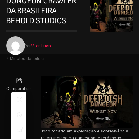
DUNGEON CRAWLER
DA BRASILEIRA
BEHOLD STUDIOS
Por
Vitor Luan
2 Minutos de leitura
Compartilhar
Jogo focado em exploração e sobrevivência
foi anunciado na gamescom e terá modo