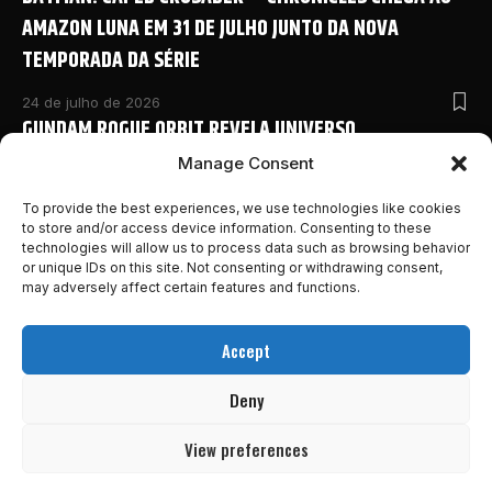
AMAZON LUNA EM 31 DE JULHO JUNTO DA NOVA
TEMPORADA DA SÉRIE
24 de julho de 2026
GUNDAM ROGUE ORBIT REVELA UNIVERSO
COMPARTILHADO COM NOVO ANIME E DETALHES
Manage Consent
INÉDITOS NA SAN DIEGO COMIC-CON 2026
To provide the best experiences, we use technologies like cookies
to store and/or access device information. Consenting to these
24 de julho de 2026
technologies will allow us to process data such as browsing behavior
MONSTER HUNTER OUTLANDERS ABRE PRÉ-REGISTRO E
or unique IDs on this site. Not consenting or withdrawing consent,
REVELA NOVOS DETALHES DA AVENTURA MOBILE DA
may adversely affect certain features and functions.
FRANQUIA
Accept
24 de julho de 2026
MARVEL’S WOLVERINE GANHA NOVO E INSANO TRAILER
Deny
DESTACANDO A HISTÓRIA DO GAME!
View preferences
23 de julho de 2026