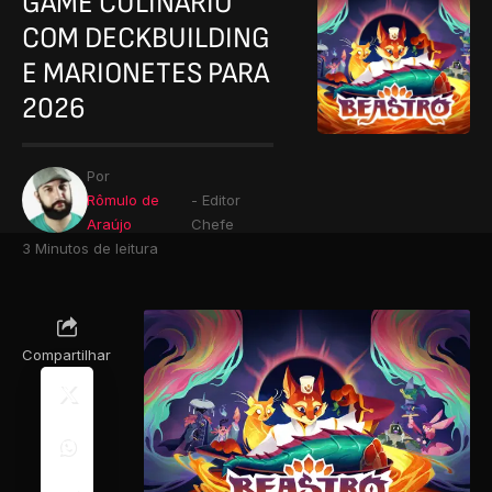
GAME CULINÁRIO
COM DECKBUILDING
E MARIONETES PARA
2026
Por
Rômulo de
- Editor
Araújo
Chefe
3 Minutos de leitura
Compartilhar