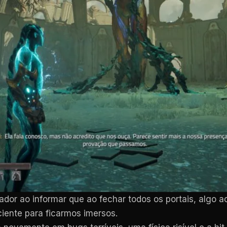
ador ao informar que ao fechar todos os portais, alg
iente para ficarmos imersos.