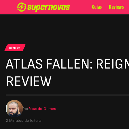
Guias
Reviews
REVIEWS
ATLAS FALLEN: REIG
REVIEW
Por
Ricardo Gomes
2 Minutos de leitura