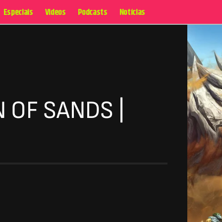
Especiais
Videos
Podcasts
Notícias
N OF SANDS |