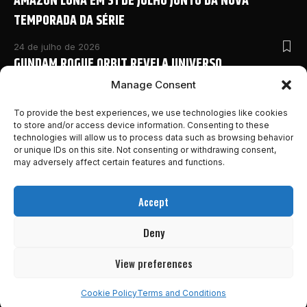
AMAZON LUNA EM 31 DE JULHO JUNTO DA NOVA
TEMPORADA DA SÉRIE
24 de julho de 2026
GUNDAM ROGUE ORBIT REVELA UNIVERSO
COMPARTILHADO COM NOVO ANIME E DETALHES
Manage Consent
INÉDITOS NA SAN DIEGO COMIC-CON 2026
To provide the best experiences, we use technologies like cookies
to store and/or access device information. Consenting to these
24 de julho de 2026
technologies will allow us to process data such as browsing behavior
MONSTER HUNTER OUTLANDERS ABRE PRÉ-REGISTRO E
or unique IDs on this site. Not consenting or withdrawing consent,
REVELA NOVOS DETALHES DA AVENTURA MOBILE DA
may adversely affect certain features and functions.
FRANQUIA
Accept
24 de julho de 2026
MARVEL’S WOLVERINE GANHA NOVO E INSANO TRAILER
Deny
DESTACANDO A HISTÓRIA DO GAME!
View preferences
23 de julho de 2026
Cookie Policy
Terms and Conditions