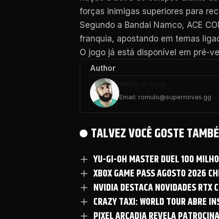
forças inimigas superiores para rec
Segundo a Bandai Namco, ACE COMB
franquia, apostando em temas liga
O jogo já está disponível em pré-v
Author
Rômulo De Araújo
Email: romulo@supernovas.gg
TALVEZ VOCÊ GOSTE TAMBÉ
YU-GI-OH MASTER DUEL 100 MILH
XBOX GAME PASS AGOSTO 2026 CHE
NVIDIA DESTACA NOVIDADES RTX C
CRAZY TAXI: WORLD TOUR ABRE I
PIXEL ARCADIA REVELA PATROCIN