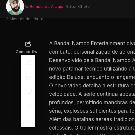
Por
Rômulo de Araújo
- Editor Chefe
3 Minutos de leitura
A Bandai Namco Entertainment div
combate, personalização de aerona
Compartilhar
Desenvolvido pela Bandai Namco Ace
novo patamar técnico utilizando a
edição Deluxe, enquanto o lançamen
O novo vídeo detalha a estrutura 
velocidade. A série continua apost
profundos, permitindo manobras de
séria, explosões suficientes para
Além das batalhas aéreas tradici
colossais. O trailer mostra estrut