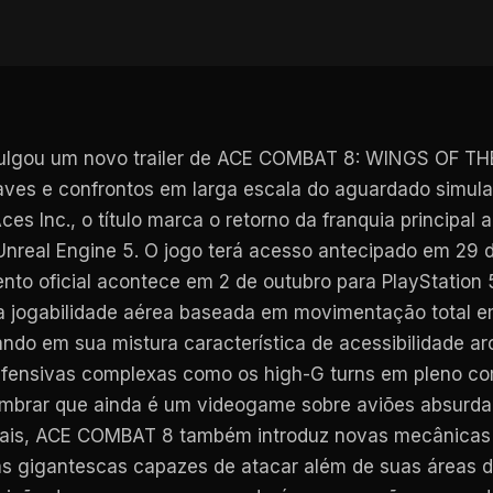
ulgou um novo trailer de ACE COMBAT 8: WINGS OF THE
ves e confrontos em larga escala do aguardado simul
s Inc., o título marca o retorno da franquia principal 
 Unreal Engine 5. O jogo terá acesso antecipado em 2
to oficial acontece em 2 de outubro para PlayStation 
da jogabilidade aérea baseada em movimentação total e
ando em sua mistura característica de acessibilidade 
fensivas complexas como os high-G turns em pleno comb
 lembrar que ainda é um videogame sobre aviões absur
onais, ACE COMBAT 8 também introduz novas mecânicas 
uras gigantescas capazes de atacar além de suas áreas 