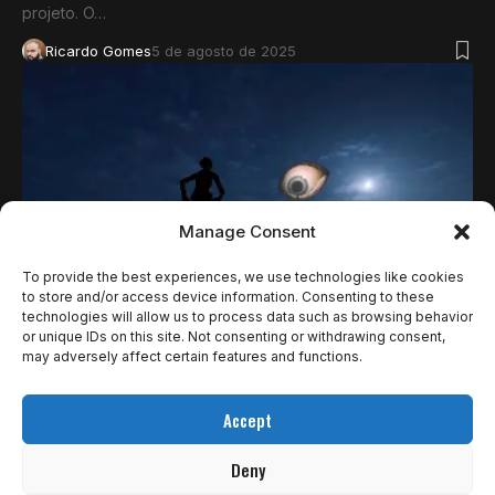
projeto. O…
Ricardo Gomes
5 de agosto de 2025
Manage Consent
To provide the best experiences, we use technologies like cookies
to store and/or access device information. Consenting to these
technologies will allow us to process data such as browsing behavior
NOTÍCIAS
or unique IDs on this site. Not consenting or withdrawing consent,
may adversely affect certain features and functions.
HEARTWORM, TERROR PSICOLÓGICO
ACLAMADO PELA CRÍTICA, ESTREIA HOJE NO
Accept
STEAM
Deny
O indie de horror psicológico Heartworm, criação de Vincent