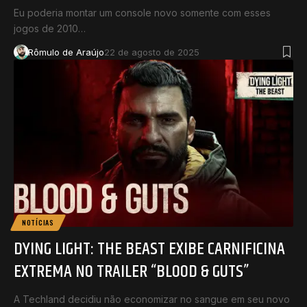
Eu poderia montar um console novo somente com esses
jogos de 2010…
Rômulo de Araújo
22 de agosto de 2025
NOTÍCIAS
DYING LIGHT: THE BEAST EXIBE CARNIFICINA
EXTREMA NO TRAILER “BLOOD & GUTS”
A Techland decidiu não economizar no sangue em seu novo