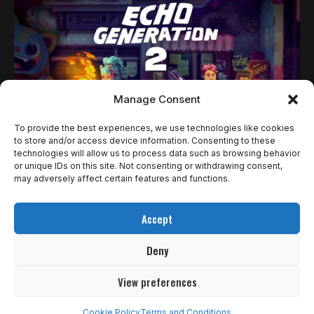
Manage Consent
To provide the best experiences, we use technologies like cookies
to store and/or access device information. Consenting to these
technologies will allow us to process data such as browsing behavior
NOTÍCIAS
or unique IDs on this site. Not consenting or withdrawing consent,
may adversely affect certain features and functions.
ECHO GENERATION 2: COCOCUCUMBER
ANUNCIA SEQUÊNCIA PARA PC E XBOX EM
Accept
2026
Deny
Cococucumber revelou oficialmente Echo Generation 2, o
novo capítulo de sua aclamada…
View preferences
Rômulo de Araújo
21 de novembro de 2025
Cookie Policy
Terms and Conditions