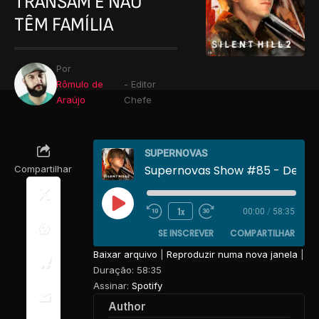
TRANSAM E NÃO
TÊM FAMÍLIA
Por
Rômulo de
- Editor
Araújo
Chefe
SUPERNOVAS
Compartilhar
1x
00:00
/
58:35
SE INSCREVER
COMPARTILHAR
Baixar arquivo
|
Reproduzir numa nova janela
|
Duração: 58:35
COMPARTILHAR
Spotify
Assinar:
Spotify
FEED RSS
LINK
Author