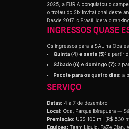
2025, a FURIA conquistou o campeo
o troféu do Six Invitational deste an
Desde 2017, o Brasil lidera o ran
INGRESSOS QUASE 
Os ingressos para a SAL na Oca est
Quinta (4) e sexta (5):
a partir 
Sábado (6) e domingo (7):
a par
Pacote para os quatro dias:
a p
SERVIÇO
Datas:
4 a 7 de dezembro
Local:
Oca, Parque Ibirapuera — S
Premiação:
US$ 100 mil (R$ 530 mi
Equipes:
Team Liquid, FaZe Clan, 