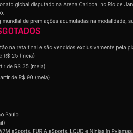
nato global disputado na Arena Carioca, no Rio de Jan
o.
king mundial de premiações acumuladas na modalidade, 
ESGOTADOS
ão na reta final e são vendidos exclusivamente pela pl
de R$ 25 (meia)
tir de R$ 35 (meia)
artir de R$ 90 (meia)
ão Paulo
l)
W7M eSports, FURIA eSports, LOUD e Ninjas in Pyjamas