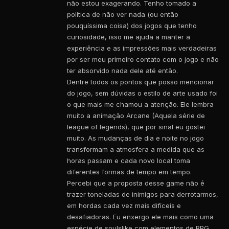
não estou exagerando. Tenho tomado a
política de não ver nada (ou então
pouquíssima coisa) dos jogos que tenho
curiosidade, isso me ajuda a manter a
experiência e as impressões mais verdadeiras
por ser meu primeiro contato com o jogo e não
ter absorvido nada dele até então.
Dentre todos os pontos que posso mencionar
do jogo, sem dúvidas o estilo de arte usado foi
o que mais me chamou a atenção. Ele lembra
muito a animação Arcane (Aquela série de
league of legends), que por sinal eu gostei
muito. As mudanças de dia e noite no jogo
transformam a atmosfera a medida que as
horas passam e cada novo local toma
diferentes formas de tempo em tempo.
Percebi que a proposta desse game não é
trazer toneladas de inimigos para derrotarmos,
em hordas cada vez mais difíceis e
desafiadoras. Eu enxergo ele mais como uma
espécie de soulslike com elementos de RPG