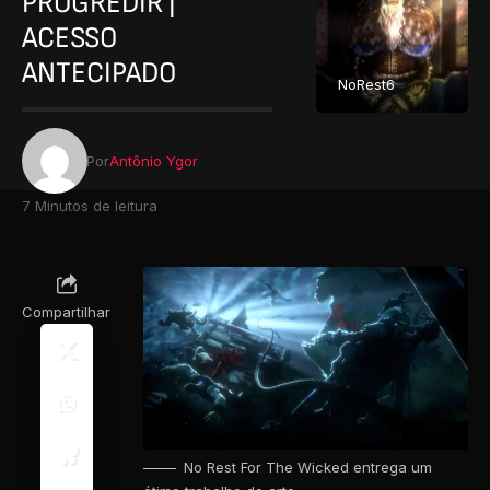
PROGREDIR |
ACESSO
ANTECIPADO
NoRest6
Por
Antônio Ygor
7 Minutos de leitura
Compartilhar
No Rest For The Wicked entrega um