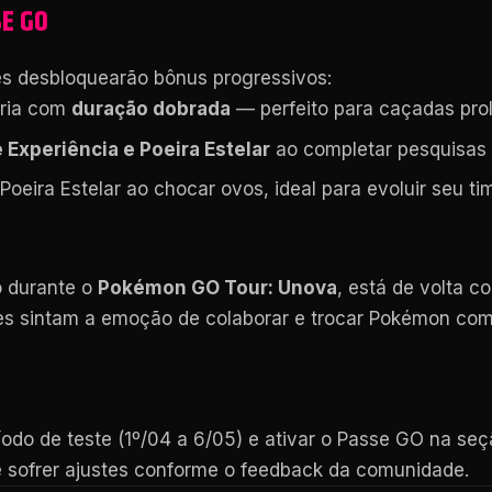
SE GO
es desbloquearão bônus progressivos:
ária com
duração dobrada
— perfeito para caçadas pro
Experiência e Poeira Estelar
ao completar pesquisas
oeira Estelar ao chocar ovos, ideal para evoluir seu ti
o durante o
Pokémon GO Tour: Unova
, está de volta
es sintam a emoção de colaborar e trocar Pokémon co
íodo de teste (1º/04 a 6/05) e ativar o Passe GO na seç
 sofrer ajustes conforme o feedback da comunidade.