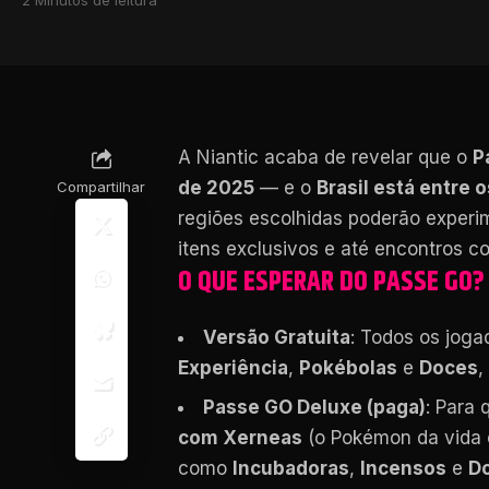
A Niantic acaba de revelar que o
P
de 2025
— e o
Brasil está entre 
Compartilhar
regiões escolhidas poderão exper
itens exclusivos e até encontros 
O QUE ESPERAR DO PASSE GO?
Versão Gratuita
: Todos os jog
Experiência
,
Pokébolas
e
Doces
,
Passe GO Deluxe (paga)
: Para
com Xerneas
(o Pokémon da vida 
como
Incubadoras
,
Incensos
e
D