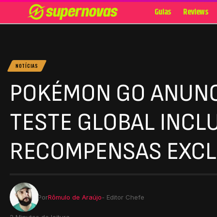
Guias
Reviews
NOTÍCIAS
POKÉMON GO ANUNCI
TESTE GLOBAL INCLU
RECOMPENSAS EXCL
Por
Rômulo de Araújo
- Editor Chefe
2 Minutos de leitura