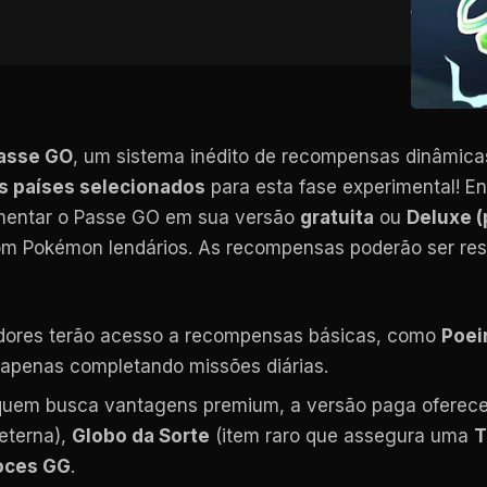
asse GO
, um sistema inédito de recompensas dinâmic
os países selecionados
para esta fase experimental! E
imentar o Passe GO em sua versão
gratuita
ou
Deluxe (
com Pokémon lendários. As recompensas poderão ser re
adores terão acesso a recompensas básicas, como
Poei
 apenas completando missões diárias.
 quem busca vantagens premium, a versão paga oferec
eterna),
Globo da Sorte
(item raro que assegura uma
T
oces GG
.