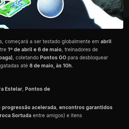
as, começará a ser testado globalmente em
abril
ntre
1º de abril e 6 de maio
, treinadores de
paga)
, coletando
Pontos GO
para desbloquear
sgatadas até
8 de maio, às 10h
.
ra Estelar
,
Pontos de
e
progressão acelerada
,
encontros garantidos
roca Sortuda
entre amigos) e itens