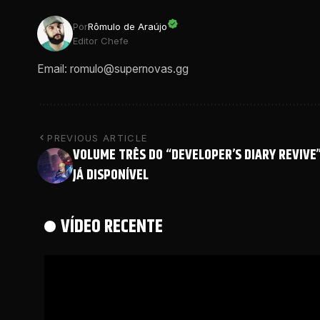
Por
Rômulo de Araújo
Editor Chefe
Email: romulo@supernovas.gg
PREVIOUS ARTICLE
VOLUME TRÊS DO “DEVELOPER’S DIARY REVIVE
JÁ DISPONÍVEL
VÍDEO RECENTE