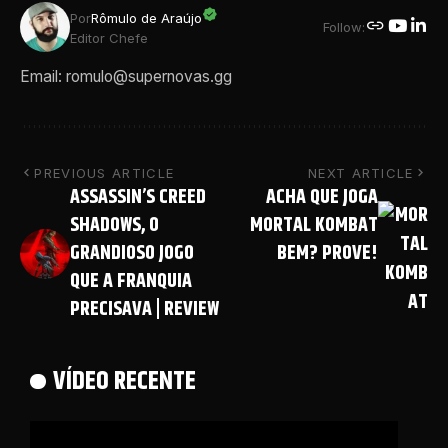
Por
Rômulo de Araújo
Follow:
Editor Chefe
Email: romulo@supernovas.gg
PREVIOUS ARTICLE
NEXT ARTICLE
ASSASSIN’S CREED
ACHA QUE JOGA
SHADOWS, O
MORTAL KOMBAT
GRANDIOSO JOGO
BEM? PROVE!
QUE A FRANQUIA
PRECISAVA | REVIEW
VÍDEO RECENTE