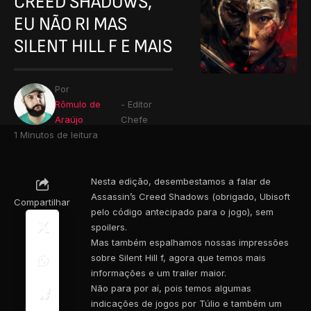
CREED SHADOWS,
EU NÃO RI MAS
SILENT HILL F E MAIS
Por
Rômulo de
- Editor
Araújo
Chefe
1 Minutos de leitura
Nesta edição, desembestamos a falar de
Assassin’s Creed Shadows (obrigado, Ubisoft
Compartilhar
pelo código antecipado para o jogo), sem
spoilers.
Mas também espalhamos nossas impressões
sobre Silent Hill f, agora que temos mais
informações e um trailer maior.
Não para por aí, pois temos algumas
indicações de jogos por Túlio e também um