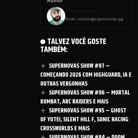
Author
Rômulo De Araújo
INCORPORAR
Email: romulo@supernovas.gg
TALVEZ VOCÊ GOSTE
TAMBÉM:
SUPERNOVAS SHOW #97 –
COMEÇANDO 2026 COM HIGHGUARD, IA E
OUTRAS VERGONHAS
SUPERNOVAS SHOW #96 – MORTAL
KOMBAT, ARC RAIDERS E MAIS
SUPERNOVAS SHOW #95 – GHOST
OF YOTEI, SILENT HILL F, SONIC RACING
CROSSWORLDS E MAIS
SUPERNOVAS SHOW #94 – DOOM