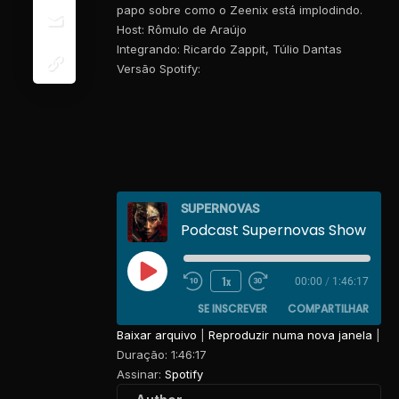
papo sobre como o Zeenix está implodindo.
Host: Rômulo de Araújo
Integrando: Ricardo Zappit, Túlio Dantas
Versão Spotify:
SUPERNOVAS
1x
00:00
/
1:46:17
SE INSCREVER
COMPARTILHAR
Baixar arquivo
|
Reproduzir numa nova janela
|
Duração: 1:46:17
COMPARTILHAR
Spotify
Assinar:
Spotify
FEED RSS
LINK