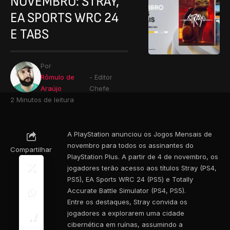
NOVEMBRO: STRAY,
EA SPORTS WRC 24
E TABS
Por
Rômulo de
- Editor
Araújo
Chefe
2 Minutos de leitura
A PlayStation anunciou os Jogos Mensais de
novembro para todos os assinantes do
Compartilhar
PlayStation Plus. A partir de 4 de novembro, os
jogadores terão acesso aos títulos Stray (PS4,
PS5), EA Sports WRC 24 (PS5) e Totally
Accurate Battle Simulator (PS4, PS5).
Entre os destaques, Stray convida os
jogadores a explorarem uma cidade
cibernética em ruínas, assumindo a