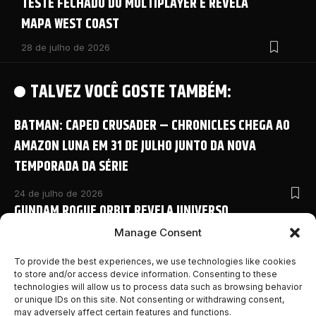
TESTE FECHADO DO MULTIPLAYER E REVELA
MAPA WEST COAST
28 de julho de 2026
TALVEZ VOCÊ GOSTE TAMBÉM:
BATMAN: CAPED CRUSADER – CHRONICLES CHEGA AO
AMAZON LUNA EM 31 DE JULHO JUNTO DA NOVA
TEMPORADA DA SÉRIE
24 de julho de 2026
GUNDAM ROGUE ORBIT REVELA UNIVERSO
COMPARTILHADO COM NOVO ANIME E DETALHES
Manage Consent
INÉDITOS NA SAN DIEGO COMIC-CON 2026
To provide the best experiences, we use technologies like cookies
to store and/or access device information. Consenting to these
24 de julho de 2026
technologies will allow us to process data such as browsing behavior
MONSTER HUNTER OUTLANDERS ABRE PRÉ-REGISTRO E
or unique IDs on this site. Not consenting or withdrawing consent,
may adversely affect certain features and functions.