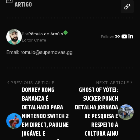
ARTIGO
Por
Rômulo de Araújo
Follow:
Editor Chefe
Email: romulo@supernovas.gg
PREVIOUS ARTICLE
NEXT ARTICLE
DONKEY KONG
GHOST OF YŌTEI:
BANANZA É
SUCKER PUNCH
DETALHADO PARA
DETALHA JORNADA
NINTENDO SWITCH 2
DE PESQUISA E
EM DIRECT, PAULINE
RESPEITO À
JOGÁVEL E
CULTURA AINU