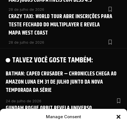
MAIS JOGOS COMPATÍVEIS COM DLSS 4.5
28 de julho de 2026
CRAZY TAXI: WORLD TOUR ABRE INSCRIÇÕES PARA
TESTE FECHADO DO MULTIPLAYER E REVELA
MAPA WEST COAST
28 de julho de 2026
TALVEZ VOCÊ GOSTE TAMBÉM:
BATMAN: CAPED CRUSADER – CHRONICLES CHEGA AO
AMAZON LUNA EM 31 DE JULHO JUNTO DA NOVA
TEMPORADA DA SÉRIE
24 de julho de 2026
GUNDAM ROGUE ORBIT REVELA UNIVERSO
COMPARTILHADO COM NOVO ANIME E DETALHES
Manage Consent
INÉDITOS NA SAN DIEGO COMIC-CON 2026