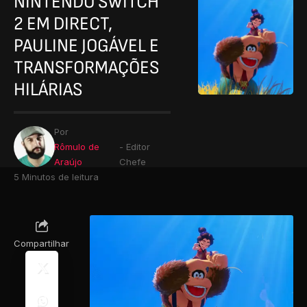
NINTENDO SWITCH
2 EM DIRECT,
PAULINE JOGÁVEL E
TRANSFORMAÇÕES
HILÁRIAS
Por
Rômulo de
- Editor
Araújo
Chefe
5 Minutos de leitura
Compartilhar