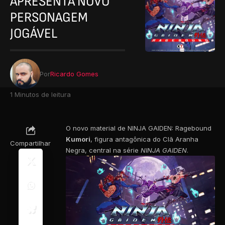
APRESENTA NOVO
PERSONAGEM
JOGÁVEL
Por
Ricardo Gomes
1 Minutos de leitura
O novo material de NINJA GAIDEN: Ragebound
Kumori
, figura antagônica do Clã Aranha
Compartilhar
Negra, central na série
NINJA GAIDEN
.