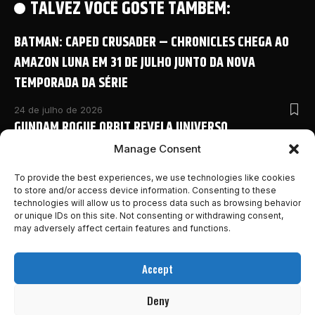
TALVEZ VOCÊ GOSTE TAMBÉM:
BATMAN: CAPED CRUSADER – CHRONICLES CHEGA AO
AMAZON LUNA EM 31 DE JULHO JUNTO DA NOVA
TEMPORADA DA SÉRIE
24 de julho de 2026
GUNDAM ROGUE ORBIT REVELA UNIVERSO
COMPARTILHADO COM NOVO ANIME E DETALHES
Manage Consent
INÉDITOS NA SAN DIEGO COMIC-CON 2026
To provide the best experiences, we use technologies like cookies
to store and/or access device information. Consenting to these
24 de julho de 2026
technologies will allow us to process data such as browsing behavior
MONSTER HUNTER OUTLANDERS ABRE PRÉ-REGISTRO E
or unique IDs on this site. Not consenting or withdrawing consent,
REVELA NOVOS DETALHES DA AVENTURA MOBILE DA
may adversely affect certain features and functions.
FRANQUIA
Accept
24 de julho de 2026
MARVEL’S WOLVERINE GANHA NOVO E INSANO TRAILER
Deny