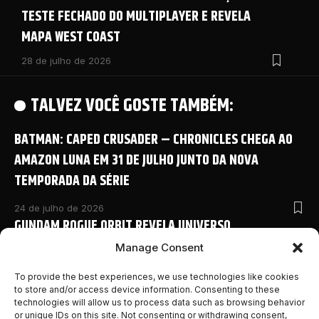
TESTE FECHADO DO MULTIPLAYER E REVELA
MAPA WEST COAST
28 de julho de 2026
TALVEZ VOCÊ GOSTE TAMBÉM:
BATMAN: CAPED CRUSADER – CHRONICLES CHEGA AO
AMAZON LUNA EM 31 DE JULHO JUNTO DA NOVA
TEMPORADA DA SÉRIE
24 de julho de 2026
GUNDAM ROGUE ORBIT REVELA UNIVERSO
COMPARTILHADO COM NOVO ANIME E DETALHES
Manage Consent
INÉDITOS NA SAN DIEGO COMIC-CON 2026
To provide the best experiences, we use technologies like cookies
to store and/or access device information. Consenting to these
24 de julho de 2026
technologies will allow us to process data such as browsing behavior
MONSTER HUNTER OUTLANDERS ABRE PRÉ-REGISTRO E
or unique IDs on this site. Not consenting or withdrawing consent,