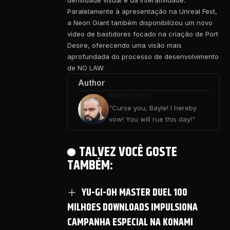
densidade visual e da interatividade.
Paralelamente à apresentação na Unreal Fest,
a Neon Giant também disponibilizou um novo
vídeo de bastidores focado na criação de Port
Desire, oferecendo uma visão mais
aprofundada do processo de desenvolvimento
de NO LAW.
Author
Ricardo Gomes
"Curse you, Bayle! I hereby
vow! You will rue this day!"
TALVEZ VOCÊ GOSTE
TAMBÉM:
YU-GI-OH MASTER DUEL 100
MILHOES DOWNLOADS IMPULSIONA
CAMPANHA ESPECIAL NA KONAMI