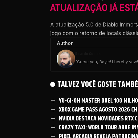
ATUALIZAÇÃO JÁ EST
A atualização 5.0 de Diablo Immort
jogo com o retorno de locais cláss
Author
Ricardo Gomes
"Curse you, Bayle! I hereby vow! 
TALVEZ VOCÊ GOSTE TAMBÉ
YU-GI-OH MASTER DUEL 100 MILH
XBOX GAME PASS AGOSTO 2026 CHE
NVIDIA DESTACA NOVIDADES RTX C
CRAZY TAXI: WORLD TOUR ABRE I
PIXEL ARCADIA REVELA PATROCIN