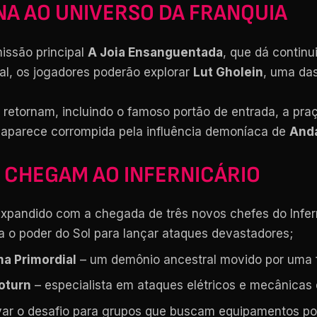
NA AO UNIVERSO DA FRANQUIA
issão principal
A Joia Ensanguentada
, que dá continu
al, os jogadores poderão explorar
Lut Gholein
, uma das
retornam, incluindo o famoso portão de entrada, a praça
a aparece corrompida pela influência demoníaca de
Anda
 CHEGAM AO INFERNICÁRIO
pandido com a chegada de três novos chefes do Infern
za o poder do Sol para lançar ataques devastadores;
a Primordial
– um demônio ancestral movido por uma f
Noturn
– especialista em ataques elétricos e mecânicas 
ar o desafio para grupos que buscam equipamentos pod