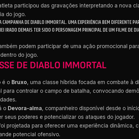
 atleta participou das gravações interpretando a nova 
a do jogo.
 DA CAMPANHA DE DIABLO IMMORTAL. UMA EXPERIÊNCIA BEM DIFERENTE P
HEI IRADO DEMAIS TER SIDO O PERSONAGEM PRINCIPAL DE UM FILME DE 
mbém podem participar de uma ação promocional para “
dentro do jogo.
SSE DE DIABLO IMMORTAL
o é o
Bruxo
, uma classe híbrida focada em combate à d
al para controlar o campo de batalha, convocando demôn
idades.
á o
Devora-alma
, companheiro disponível desde o iníc
r seus poderes e potencializar os ataques do jogador.
foi projetada para oferecer uma experiência dinâmica, 
nde potencial ofensivo.