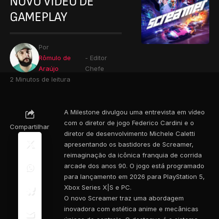
NOVO VÍDEO DE
GAMEPLAY
Por
Rômulo de
- Editor
Araújo
Chefe
2 Minutos de leitura
A Milestone divulgou uma entrevista em vídeo
com o diretor de jogo Federico Cardini e o
Compartilhar
diretor de desenvolvimento Michele Caletti
apresentando os bastidores de Screamer,
reimaginação da icônica franquia de corrida
arcade dos anos 90. O jogo está programado
para lançamento em 2026 para PlayStation 5,
Xbox Series X|S e PC.
O novo Screamer traz uma abordagem
inovadora com estética anime e mecânicas