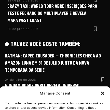
28 de julho de 2026
CRAZY TAXI: WORLD TOUR ABRE INSCRIÇÕES PARA
TESTE FECHADO DO MULTIPLAYER E REVELA
MAPA WEST COAST
28 de julho de 2026
TALVEZ VOCÊ GOSTE TAMBÉM:
BATMAN: CAPED CRUSADER – CHRONICLES CHEGA AO
AMAZON LUNA EM 31 DE JULHO JUNTO DA NOVA
TEMPORADA DA SÉRIE
24 de julho de 2026
GUNDAM ROGUE ORBIT REVELA UNIVERSO
COMPARTILHADO COM NOVO ANIME E DETALHES
Manage Consent
INÉDITOS NA SAN DIEGO COMIC-CON 2026
To provide the best experiences, we use technologies like cookies
to store and/or access device information. Consenting to these
24 de julho de 2026