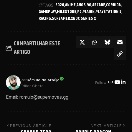
2026
ANIME
ANOS 90
ARCADE
CORRIDA
TAGS:
GAMEPLAY
MILESTONE
PC
PLAION
PLAYSTATION 5
RACING
SCREAMER
XBOX SERIES X
COMPARTILHAR ESTE
ARTIGO
Por
Rômulo de Araújo
Follow:
Editor Chefe
Email: romulo@supernovas.gg
PREVIOUS ARTICLE
NEXT ARTICLE