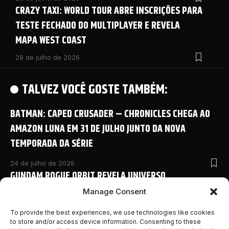
CRAZY TAXI: WORLD TOUR ABRE INSCRIÇÕES PARA
TESTE FECHADO DO MULTIPLAYER E REVELA
MAPA WEST COAST
28 de julho de 2026
TALVEZ VOCÊ GOSTE TAMBÉM:
BATMAN: CAPED CRUSADER – CHRONICLES CHEGA AO
AMAZON LUNA EM 31 DE JULHO JUNTO DA NOVA
TEMPORADA DA SÉRIE
24 de julho de 2026
GUNDAM ROGUE ORBIT REVELA UNIVERSO
COMPARTILHADO COM NOVO ANIME E DETALHES
Manage Consent
INÉDITOS NA SAN DIEGO COMIC-CON 2026
To provide the best experiences, we use technologies like cookies
to store and/or access device information. Consenting to these
24 de julho de 2026