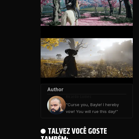
Author
Ricardo Gomes
"Curse you, Bayle! I hereby
vow! You will rue this day!"
TALVEZ VOCÊ GOSTE