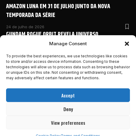
AMAZON LUNA EM 31 DE JULHO JUNTO DA NOVA
TEMPORADA DA SÉRIE
24 de julho de 2026
GUNDAM ROGUE ORBIT REVELA UNIVERSO
COMPARTILHADO COM NOVO ANIME E DETALHES
Manage Consent
INÉDITOS NA SAN DIEGO COMIC-CON 2026
To provide the best experiences, we use technologies like cookies
to store and/or access device information. Consenting to these
24 de julho de 2026
technologies will allow us to process data such as browsing behavior
MONSTER HUNTER OUTLANDERS ABRE PRÉ-REGISTRO E
or unique IDs on this site. Not consenting or withdrawing consent,
REVELA NOVOS DETALHES DA AVENTURA MOBILE DA
may adversely affect certain features and functions.
FRANQUIA
Accept
24 de julho de 2026
MARVEL’S WOLVERINE GANHA NOVO E INSANO TRAILER
Deny
DESTACANDO A HISTÓRIA DO GAME!
View preferences
23 de julho de 2026
Cookie Policy
Terms and Conditions