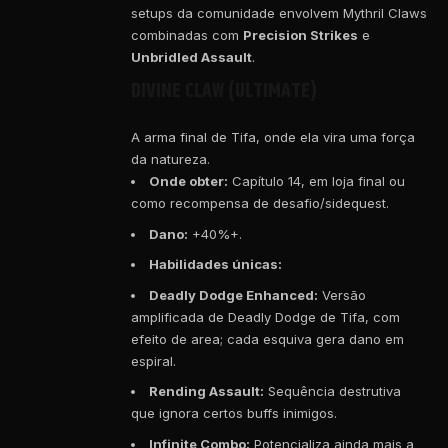
setups da comunidade envolvem Mythril Claws
combinadas com
Precision Strikes
e
Unbridled Assault
.
DIVINE CLAW (ULTIMATE)
A arma final de Tifa, onde ela vira uma força
da natureza.
Onde obter:
Capítulo 14, em loja final ou
como recompensa de desafio/sidequest.
Dano:
+40%+.
Habilidades únicas:
Deadly Dodge Enhanced:
Versão
amplificada de Deadly Dodge de Tifa, com
efeito de area; cada esquiva gera dano em
espiral.
Rending Assault:
Sequência destrutiva
que ignora certos buffs inimigos.
Infinite Combo:
Potencializa ainda mais a