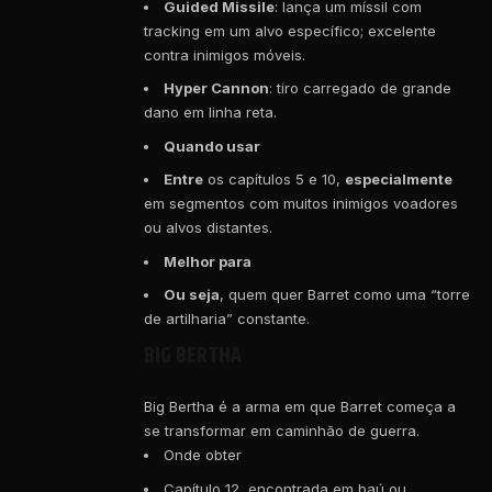
Guided Missile
: lança um míssil com
tracking em um alvo específico; excelente
contra inimigos móveis.
Hyper Cannon
: tiro carregado de grande
dano em linha reta.
Quando usar
Entre
os capítulos 5 e 10,
especialmente
em segmentos com muitos inimigos voadores
ou alvos distantes.
Melhor para
Ou seja
, quem quer Barret como uma “torre
de artilharia” constante.
BIG BERTHA
Big Bertha é a arma em que Barret começa a
se transformar em caminhão de guerra.
Onde obter
Capítulo 12, encontrada em baú ou