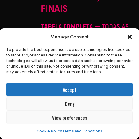
FINAIS
TABELA COMPLETA — TODAS AS
20 ARMAS
Manage Consent
To provide the best experiences, we use technologies like cookies
PERS
ARM
CAPÍ
MÉT
DAN
HABI
to store and/or access device information. Consenting to these
ONA
A
TULO
ODO
O
LIDA
technologies will allow us to process data such as browsing behavior
GEM
PRIN
DE
RELA
DES
or unique IDs on this site. Not consenting or withdrawing consent,
CIPA
OBTE
TIVO
ÚNIC
may adversely affect certain features and functions.
L
NÇÃO
AS
PRIN
CIPAI
Accept
S
Deny
Clou
Buste
1
Já
Base
Brave
d
r
(iníci
equip
r,
View preferences
Swor
o)
ada
Blade
d
Burst,
Cookie Policy
Terms and Conditions
Focu