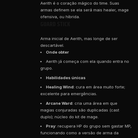
Aerith é o coração mágico do time. Suas
armas definem se ela será mais healer, mage
ofensiva, ou híbrida.
GUARD STICK
Arma inicial de Aerith, mas longe de ser
descartável.
Onde obter
Aerith já começa com ela quando entra no
grupo.
Habilidades únicas
Healing Wind
: cura em área muito forte;
excelente para emergências.
Arcane Ward
: cria uma área em que
magias conjuradas são duplicadas (cast
duplo); núcleo do kit de mage.
Pray
: recupera HP do grupo sem gastar MP,
funcionando como a versão de arma da