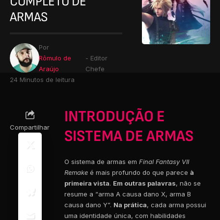
COMPLETO DE
ARMAS
Por
Rômulo de
- Editor
Araújo
Chefe
24 Minutos de leitura
INTRODUÇÃO E
Compartilhar
SISTEMA DE ARMAS
O sistema de armas em
Final Fantasy VII
Remake
é mais profundo do que parece
à
primeira vista
.
Em outras palavras
, não se
resume a “arma A causa dano X, arma B
causa dano Y”.
Na prática
, cada arma possui
uma identidade única, com habilidades