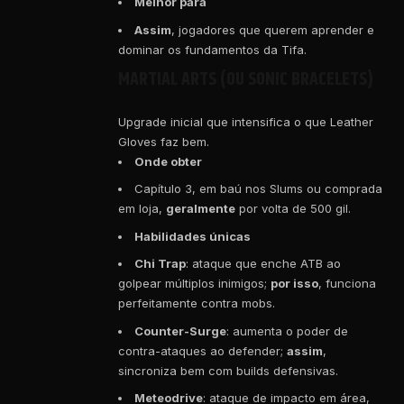
Melhor para
Assim
, jogadores que querem aprender e
dominar os fundamentos da Tifa.
MARTIAL ARTS (OU SONIC BRACELETS)
Upgrade inicial que intensifica o que Leather
Gloves faz bem.
Onde obter
Capítulo 3, em baú nos Slums ou comprada
em loja,
geralmente
por volta de 500 gil.
Habilidades únicas
Chi Trap
: ataque que enche ATB ao
golpear múltiplos inimigos;
por isso
, funciona
perfeitamente contra mobs.
Counter-Surge
: aumenta o poder de
contra-ataques ao defender;
assim
,
sincroniza bem com builds defensivas.
Meteodrive
: ataque de impacto em área,