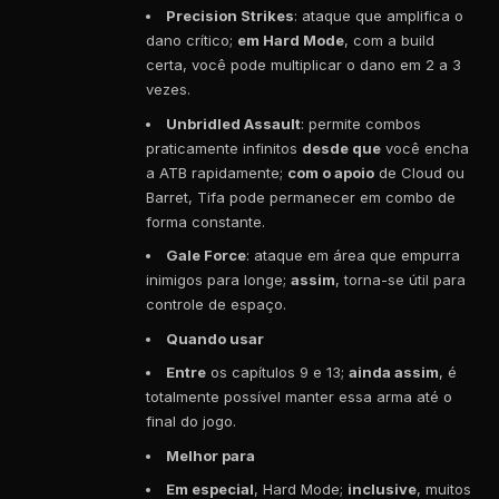
Precision Strikes
: ataque que amplifica o
dano crítico;
em Hard Mode
, com a build
certa, você pode multiplicar o dano em 2 a 3
vezes.
Unbridled Assault
: permite combos
praticamente infinitos
desde que
você encha
a ATB rapidamente;
com o apoio
de Cloud ou
Barret, Tifa pode permanecer em combo de
forma constante.
Gale Force
: ataque em área que empurra
inimigos para longe;
assim
, torna-se útil para
controle de espaço.
Quando usar
Entre
os capítulos 9 e 13;
ainda assim
, é
totalmente possível manter essa arma até o
final do jogo.
Melhor para
Em especial
, Hard Mode;
inclusive
, muitos