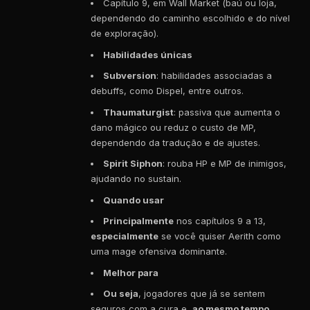
Capítulo 9, em Wall Market (baú ou loja,
dependendo do caminho escolhido e do nível
de exploração).
Habilidades únicas
Subversion
: habilidades associadas a
debuffs, como Dispel, entre outros.
Thaumaturgist
: passiva que aumenta o
dano mágico ou reduz o custo de MP,
dependendo da tradução e de ajustes.
Spirit Siphon
: rouba HP e MP de inimigos,
ajudando no sustain.
Quando usar
Principalmente
nos capítulos 9 a 13,
especialmente
se você quiser Aerith como
uma mage ofensiva dominante.
Melhor para
Ou seja
, jogadores que já se sentem
seguros com a cura e,
ao mesmo tempo
,