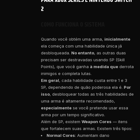
PARA XBOX SERIES E NINTENDO SWITCH
2
COMO FUNCIONA O SISTEMA
Quando você obtém uma arma,
inicialmente
ela começa com uma habilidade única já
desbloqueada.
No entanto
, as outras duas
precisam ser destravadas usando SP (Skill
Points), que você ganha
à medida que
derrota
inimigos e completa lutas.
Em geral
, cada habilidade custa entre 1 e 3
SP, dependendo de quão poderosa ela é.
Por
isso
, desbloquear todas as três habilidades de
uma arma é altamente recomendado,
especialmente
se você pretende usar essa
arma por um tempo significativo.
Além de SP, existem
Weapon Cores
— itens
que fortalecem suas armas. Existem três tipos:
Normal Cores
: Aumentam dano