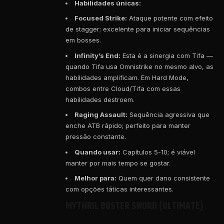
Habilidades únicas:
Focused Strike:
Ataque potente com efeito
de stagger; excelente para iniciar sequências
em bosses.
Infinity’s End:
Esta é a sinergia com Tifa —
quando Tifa usa Omnistrike no mesmo alvo, as
habilidades amplificam. Em Hard Mode,
combos entre Cloud/Tifa com essas
habilidades destroem.
Raging Assault:
Sequência agressiva que
enche ATB rápido; perfeito para manter
pressão constante.
Quando usar:
Capítulos 5-10; é viável
manter por mais tempo se gostar.
Melhor para:
Quem quer dano consistente
com opções táticas interessantes.
MYTHRIL BUSTER SWORD (ULTIMATE)