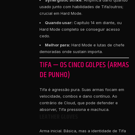
Synergistic Strike:
Amplifica dano quando
usado junto com habilidades de Tifa/outros;
crucial em Hard Mode.
Quando usar:
Capítulo 14 em diante, ou
Hard Mode completo se conseguir acesso
cedo.
Melhor para:
Hard Mode e lutas de chefe
demoradas onde sustain importa.
TIFA — OS CINCO GOLPES (ARMAS
DE PUNHO)
Tifa é agressão pura. Suas armas focam em
velocidade, combos e dano contínuo. Ao
contrário de Cloud, que pode defender e
absorver, Tifa pressiona e machuca.
LEATHER GLOVES
Arma inicial. Básica, mas a identidade de Tifa