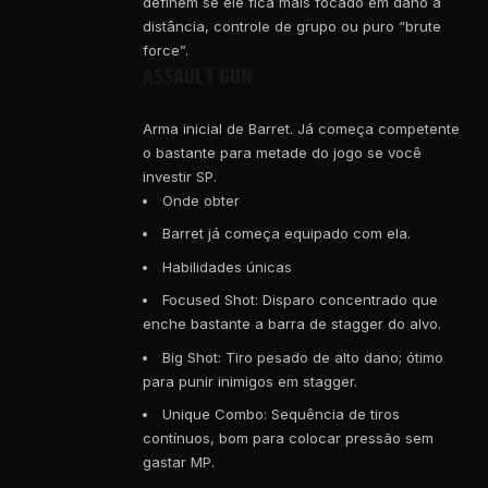
definem se ele fica mais focado em dano à
distância, controle de grupo ou puro “brute
force”.
ASSAULT GUN
Arma inicial de Barret. Já começa competente
o bastante para metade do jogo se você
investir SP.
Onde obter
Barret já começa equipado com ela.
Habilidades únicas
Focused Shot: Disparo concentrado que
enche bastante a barra de stagger do alvo.
Big Shot: Tiro pesado de alto dano; ótimo
para punir inimigos em stagger.
Unique Combo: Sequência de tiros
contínuos, bom para colocar pressão sem
gastar MP.