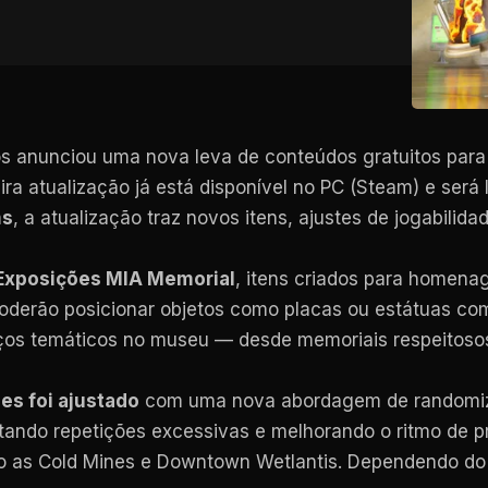
os anunciou uma nova leva de conteúdos gratuitos par
ra atualização já está disponível no PC (Steam) e será
ms
, a atualização traz novos itens, ajustes de jogabilid
Exposições MIA Memorial
, itens criados para homena
oderão posicionar objetos como placas ou estátuas com
s temáticos no museu — desde memoriais respeitosos 
es foi ajustado
com uma nova abordagem de randomiza
tando repetições excessivas e melhorando o ritmo de p
indo as Cold Mines e Downtown Wetlantis. Dependendo do