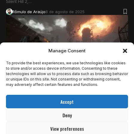
Silent Hill 2,…
Rômulo de Araújo
8 de agosto de 2025
Manage Consent
To provide the best experiences, we use technologies like cookies
to store and/or access device information. Consenting to these
technologies will allow us to process data such as browsing behavior
or unique IDs on this site. Not consenting or withdrawing consent,
may adversely affect certain features and functions.
NOTÍCIAS
CRONOS: THE NEW DAWN ESTREIA EM 5 DE
Accept
SETEMBRO COM TRAILER INÉDITO
Deny
A Bloober Team confirmou hoje a data de lançamento de
Cronos: The…
View preferences