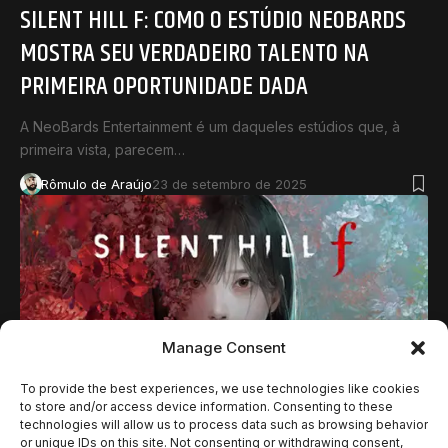
SILENT HILL F: COMO O ESTÚDIO NEOBARDS
MOSTRA SEU VERDADEIRO TALENTO NA
PRIMEIRA OPORTUNIDADE DADA
A NeoBards Entertainment é um daqueles estúdios que, à
primeira vista, parecem…
Rômulo de Araújo
23 de setembro de 2025
Manage Consent
To provide the best experiences, we use technologies like cookies
to store and/or access device information. Consenting to these
technologies will allow us to process data such as browsing behavior
NOTÍCIAS
or unique IDs on this site. Not consenting or withdrawing consent,