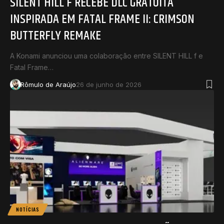
SILENT HILL F RECEBE DLC GRATUITA
INSPIRADA EM FATAL FRAME II: CRIMSON
BUTTERFLY REMAKE
A Konami anunciou uma colaboração entre SILENT HILL f e
Fatal Frame…
Rômulo de Araújo
26 de junho de 2026
NOTÍCIAS