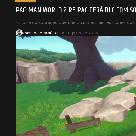
PAC-MAN WORLD 2 RE-PAC TERÁ DLC COM SO
Em uma colaboração que une dois dos maiores ícones dos
Rômulo de Araújo
20 de agosto de 2025