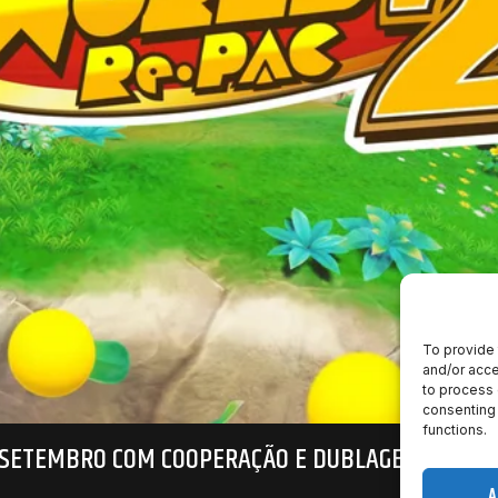
To provide 
and/or acce
to process 
consenting 
functions.
E SETEMBRO COM COOPERAÇÃO E DUBLAGEM COMPL
A