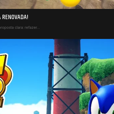
A RENOVADA!
posta clara: refazer…