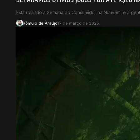
Está rolando a Semana do Consumidor na Nuuvem, e a gen
Rômulo de Araújo
17 de março de 2025