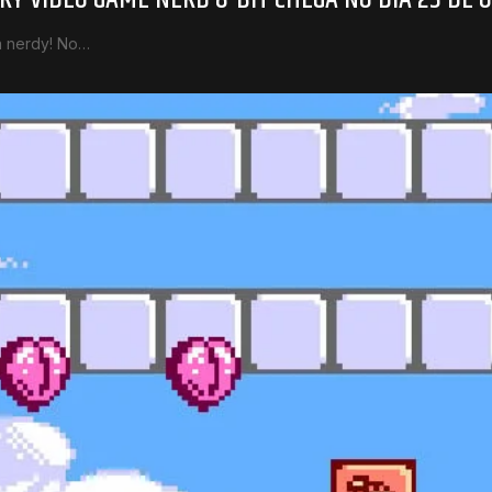
a nerdy! No…