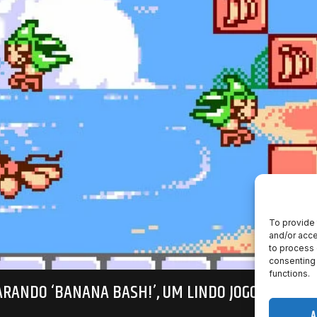
To provide 
and/or acce
to process 
consenting 
functions.
ARANDO ‘BANANA BASH!’, UM LINDO JOGO DE NES 
A