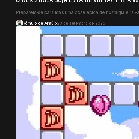
Preparem-se para mais uma dose épica de nostalgia e raiv
Rômulo de Araújo
23 de setembro de 2025